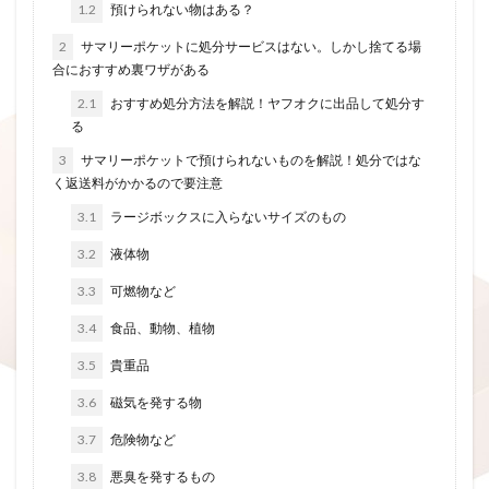
1.2
預けられない物はある？
2
サマリーポケットに処分サービスはない。しかし捨てる場
合におすすめ裏ワザがある
2.1
おすすめ処分方法を解説！ヤフオクに出品して処分す
る
3
サマリーポケットで預けられないものを解説！処分ではな
く返送料がかかるので要注意
3.1
ラージボックスに入らないサイズのもの
3.2
液体物
3.3
可燃物など
3.4
食品、動物、植物
3.5
貴重品
3.6
磁気を発する物
3.7
危険物など
3.8
悪臭を発するもの