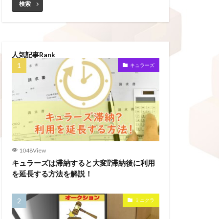
検索
人気記事Rank
キュラーズ
1048View
キュラーズは滞納すると大変⁉滞納後に利用
を延長する方法を解説！
ミニクラ