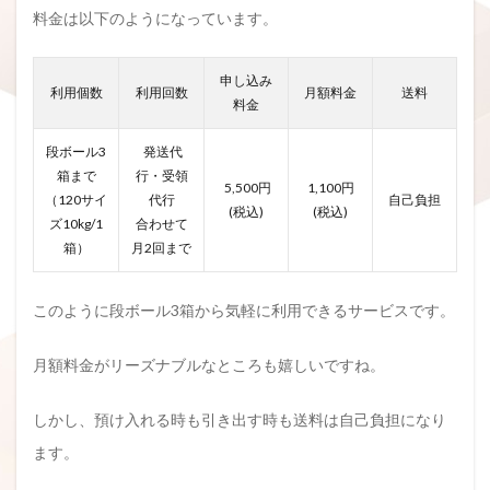
料金は以下のようになっています。
申し込み
利用個数
利用回数
月額料金
送料
料金
段ボール3
発送代
箱まで
行・受領
5,500円
1,100円
（120サイ
代行
自己負担
(税込)
(税込)
ズ10kg/1
合わせて
箱）
月2回まで
このように段ボール3箱から気軽に利用できるサービスです。
月額料金がリーズナブルなところも嬉しいですね。
しかし、預け入れる時も引き出す時も送料は自己負担になり
ます。