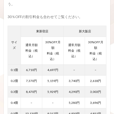
う。
30％OFFの割引料金も合わせてご覧ください。
東新宿店
新大阪店
サイ
30%OFF月
30%OFF月
通常月額
通常月額
ズ
額
額
料金（税
料金（税
料金（税
料金（税
込）
込）
込）
込）
0.1畳
6,710円
4,697円
–
–
0.2畳
7,370円
5,159円
3,740円
2,618円
0.3畳
8,470円
5,929円
4,290円
3,003円
0.4畳
–
–
5,280円
3,696円
0.5畳
13,130円
9,317円
6,930円
4,851円