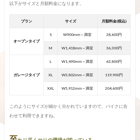
以下がサイズと月額料金になります。
プラン
サイズ
月額料金(税込)
S
W900mm～満室
28,600円
オープンタイプ
M
W1,418mm～満室
36,300円
L
W1,490mm～満室
63,800円
ガレージタイプ
XL
W3,802mm～満室
119,900円
XXL
W5,912mm～満室
204,600円
このようにサイズが細かく分かれていますので、バイクに合
わせて利用できますね。
至
れり尽くせりの環境が揃っている