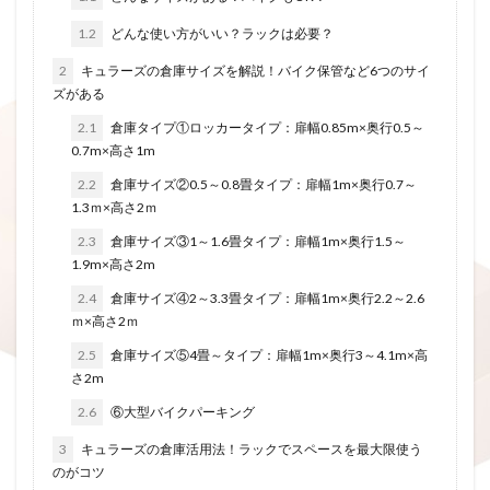
1.2
どんな使い方がいい？ラックは必要？
2
キュラーズの倉庫サイズを解説！バイク保管など6つのサイ
ズがある
2.1
倉庫タイプ①ロッカータイプ：扉幅0.85m×奥行0.5～
0.7m×高さ1m
2.2
倉庫サイズ②0.5～0.8畳タイプ：扉幅1m×奥行0.7～
1.3ｍ×高さ2ｍ
2.3
倉庫サイズ③1～1.6畳タイプ：扉幅1m×奥行1.5～
1.9m×高さ2m
2.4
倉庫サイズ④2～3.3畳タイプ：扉幅1m×奥行2.2～2.6
ｍ×高さ2ｍ
2.5
倉庫サイズ⑤4畳～タイプ：扉幅1m×奥行3～4.1m×高
さ2m
2.6
⑥大型バイクパーキング
3
キュラーズの倉庫活用法！ラックでスペースを最大限使う
のがコツ