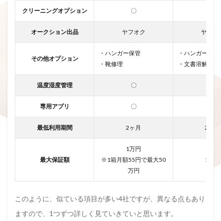
クリーニングオプション
〇
〇
オークション出品
ヤフオク
ヤフオ
・ハンガー保管
・ハンガー保管
その他オプション
・靴修理
・文書溶解
温度湿度管理
〇
〇
専用アプリ
〇
×
最低利用期間
2ヶ月
2ヶ月
1万円
最大保証額
※1箱月額55円で最大50
1万円
万円
このように、似ている項目が多い4社ですが、異なる点もあり
ますので、1つずつ詳しく見ていきていと思います。