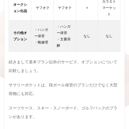
カラエト
オークシ
ヤフオク
ヤフオク
×
マーケッ
ョン出品
ト
・ハンガ
・ハンガ
その他オ
ー保管
ー保管
なし
なし
プション
・文書溶
・靴修理
解
続きまして基本プラン以外のサービス、オプションについて
比較しましょう。
サマリーポケットは、段ボール保管のプランだけでなく大型
荷物にも対応。
スーツケース、スキー・スノーボード、ゴルフバックのプラ
ンがあります。