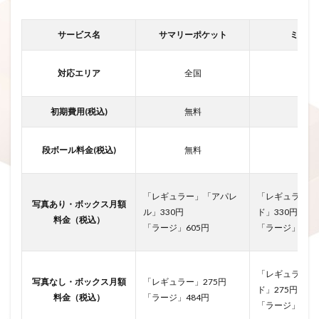
サービス名
サマリーポケット
ミニク
対応エリア
全国
全国
初期費用(税込)
無料
無料
段ボール料金(税込)
無料
無料
「レギュラー」「アパレ
「レギュラー」
写真あり・ボックス月額
ル」330円
ド」330円
料金（税込）
「ラージ」605円
「ラージ」600
「レギュラー」
写真なし・ボックス月額
「レギュラー」275円
ド」275円
料金（税込）
「ラージ」484円
「ラージ」480