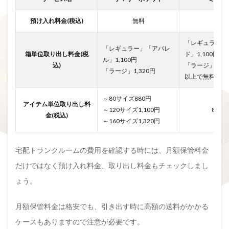
預け入れ料金(税込)
無料
無料
「レギュラー」
「レギュラー」「アパレ
箱単位取り出し料金(税
ド」1,100円
ル」1,100円
込)
「ラージ」132
「ラージ」1,320円
以上で無料
～80サイズ880円
アイテム単位取り出し料
～120サイズ1,100円
880円
金(税込)
～160サイズ1,320円
宅配トランクルームの費用を確認する時には、月額保管料金
だけではなく預け入れ料金、取り出し料金もチェックしまし
ょう。
月額保管料金は格安でも、引き出す時に高額の送料がかかる
ケースもありますので注意が必要です。