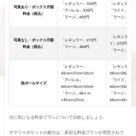
「レギュラー」330円
「レギュラー」3
写真あり・ボックス月額
「アパレル」330円
「ワイド」330
料金（税込）
「ラージ」605円
「ラージ」600
「レギュラー」
写真なし・ボックス月額
「レギュラー」275円
ド」275円
料金（税込）
「ラージ」484円
「ラージ」480
「レギュラー」
「レギュラー」
43cm×37cm×33cｍ
38cm×38cm×3
「アパレル」
「ワイド」
段ボールサイズ
60cm×38cm×20cm
60cm×38cm×2
「ラージ」68ｃｍ
「ラージ」
×45cm×37cm
68cm×45cm×3
次に気になる料金プランについて比較しましょう。
サマリーポケットの魅力は、多彩な料金プランが用意されて