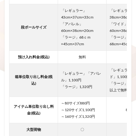
「レギュラー」
「レギュラー」
43cm×37cm×33cｍ
38cm×38cm×3
「アパレル」
「ワイド」
段ボールサイズ
60cm×38cm×20cm
60cm×38cm×2
「ラージ」68ｃｍ
「ラージ」
×45cm×37cm
68cm×45cm×3
預け入れ料金(税込)
無料
無料
「レギュラー」
「レギュラー」「アパレ
箱単位取り出し料金(税
ド」1,100円
ル」1,100円
込)
「ラージ」132
「ラージ」1,320円
以上で無料
～80サイズ880円
アイテム単位取り出し料
～120サイズ1,100円
880円
金(税込)
～160サイズ1,320円
大型荷物
〇
×