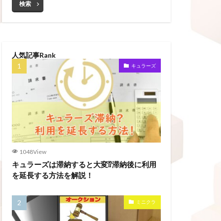
検索
人気記事Rank
キュラーズ
1048View
キュラーズは滞納すると大変⁉滞納後に利用
を延長する方法を解説！
ミニクラ