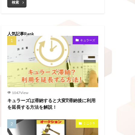
検索
人気記事Rank
キュラーズ
1047View
キュラーズは滞納すると大変⁉滞納後に利用
を延長する方法を解説！
ミニクラ