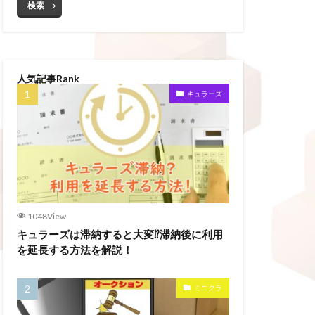
検索
人気記事Rank
キュラーズ
1048View
キュラーズは滞納すると大変⁉滞納後に利用
を延長する方法を解説！
ミニクラ