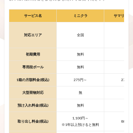
サービス名
ミニクラ
サマリーポ
対応エリア
全国
全国
初期費用
無料
無料
専用段ボール
無料
無料
1箱の月額料金(税込)
275円～
275円
大型荷物対応
無
有
預け入れ料金(税込)
無料
無料
1,100円～
取り出し料金(税込)
880円
※1年以上預けると無料