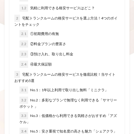
1.2
気軽に利用できる格安サービスはどこ？
2
宅配トランクルームの格安サービスを選ぶ方法！4つのポイ
ントをチェック
2.1
①初期費用の有無
2.2
②料金プランの豊富さ
2.3
③預け入れ、取り出し料金
2.4
④最大保証額
3
宅配トランクルームの格安サービスを徹底比較！当サイト
おすすめ5選
3.1
No.1：1年以上利用で取り出し無料「ミニクラ」
3.2
No.2：多彩なプランで無理なく利用できる「サマリー
ポケット 」
3.3
No.3：低価格から利用できる気軽さがおすすめ「アズ
ケル」
3.4
No.5：安さ重視で知名度の高さも魅力「シェアクラ」