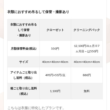
衣類におすすめ吊るして保管・撮影あり
衣類におすすめ吊る
して保管
クローゼット
クリーニングパック
・撮影あり
12,100円/6ヵ月※7
月額保管料金(税込)
550円
ヵ月目～は550円
サイズ
40cm×40cm×40cm
40cm×40cm×40cm
アイテムごと取り出
495円+55円/点
880円
し送料（税込）
箱ごと取り出し送料
1,100円
無料
（税込）
こちらは衣服に特化したプランです。