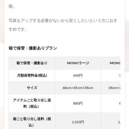
能。
写真をアップする必要がないから安くしたいという方におす
すめです。
箱で保管・撮影ありプラン
箱で保管・撮影あり
MONOラージ
MONOレギ
月額保管料金(税込)
600円
330円
サイズ
68cm×45cm×38cm
38cm×38cm
アイテムごと取り出し送
880円
880円
料（税込）
箱ごと取り出し送料（税
1,320円
1,100
込）